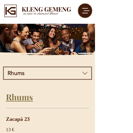
KLENG GEMENG
au coeur du charmant Mamer
Rhums
Rhums
Zacapá 23
13 €