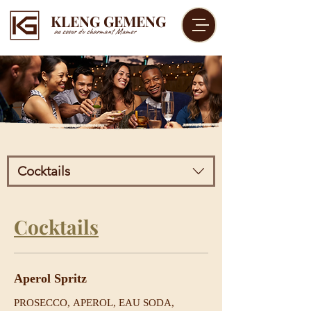
KLENG GEMENG
au coeur du charmant Mamer
Cocktails
Cocktails
Aperol Spritz
PROSECCO, APEROL, EAU SODA,